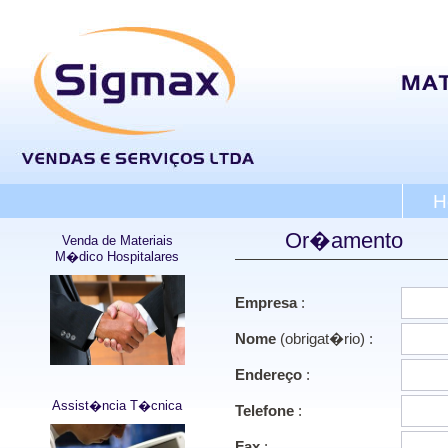
H
Or�amento
Venda de Materiais
M�dico Hospitalares
Empresa
:
Nome
(obrigat�rio) :
Endereço
:
Assist�ncia T�cnica
Telefone
:
Fax
: